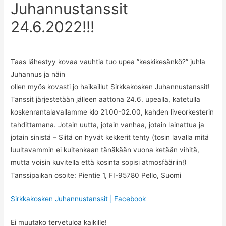
Juhannustanssit
24.6.2022!!!
Taas lähestyy kovaa vauhtia tuo upea ”keskikesänkö?” juhla
Juhannus ja näin
ollen myös kovasti jo haikaillut Sirkkakosken Juhannustanssit!
Tanssit järjestetään jälleen aattona 24.6. upealla, katetulla
koskenrantalavallamme klo 21.00-02.00, kahden liveorkesterin
tahdittamana. Jotain uutta, jotain vanhaa, jotain lainattua ja
jotain sinistä – Siitä on hyvät kekkerit tehty (tosin lavalla mitä
luultavammin ei kuitenkaan tänäkään vuona ketään vihitä,
mutta voisin kuvitella että kosinta sopisi atmosfääriin!)
Tanssipaikan osoite: Pientie 1, FI-95780 Pello, Suomi
Sirkkakosken Juhannustanssit | Facebook
Ei muutako tervetuloa kaikille!