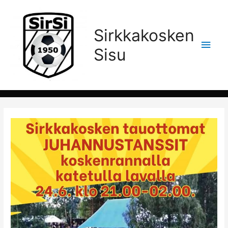
Sirkkakosken
Pääv
Sisu