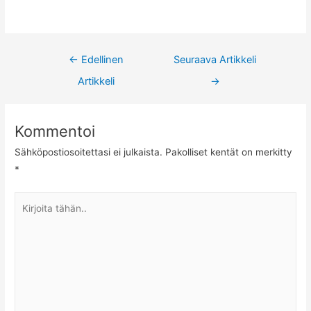
Artikkelien
←
Edellinen
Seuraava Artikkeli
selaus
Artikkeli
→
Kommentoi
Sähköpostiosoitettasi ei julkaista.
Pakolliset kentät on merkitty
*
Kirjoita
tähän..